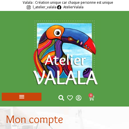
Valala : Création unique car chaque personne est unique
l_atelier_valala
AtelierValala
0
Mon compte