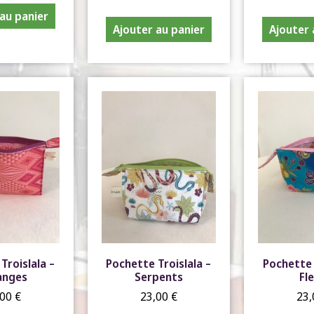
au panier
Ajouter au panier
Ajouter 
Troislala –
Pochette Troislala –
Pochette 
anges
Serpents
Fl
,00
€
23,00
€
23