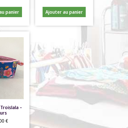
au panier
Ajouter au panier
Troislala –
eurs
,00
€