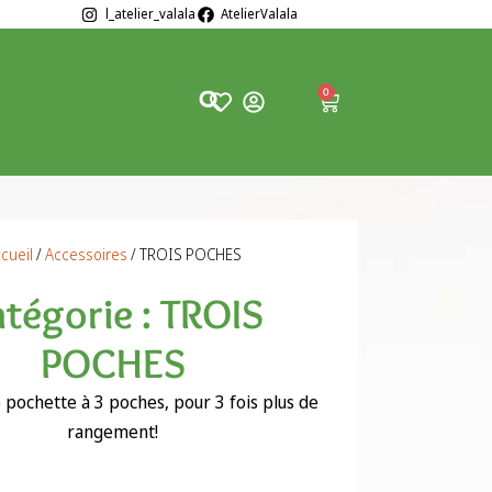
l_atelier_valala
AtelierValala
0
cueil
/
Accessoires
/ TROIS POCHES
tégorie : TROIS
POCHES
pochette à 3 poches, pour 3 fois plus de
rangement!