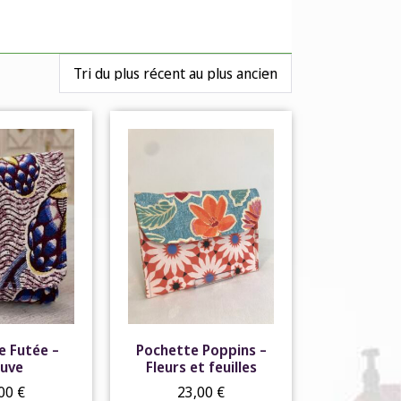
e Futée –
Pochette Poppins –
uve
Fleurs et feuilles
,00
€
23,00
€