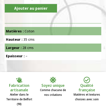
Ajouter au panier
Matières :
Coton
Hauteur :
35 cms
Largeur :
28 cms
Epaisseur :
–
Fabrication
Soyez unique
Qualité
artisanale
française
Comme chacune de
Atelier dans le
Matières et textures
nos créations
Territoire de Belfort
choisies avec soin
(90)