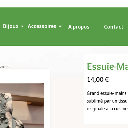
Bijoux
Accessoires
A propos
Contact
Essuie-Ma
voris
14,00
€
Grand essuie-mains 
sublimé par un tiss
originale à la cuisine