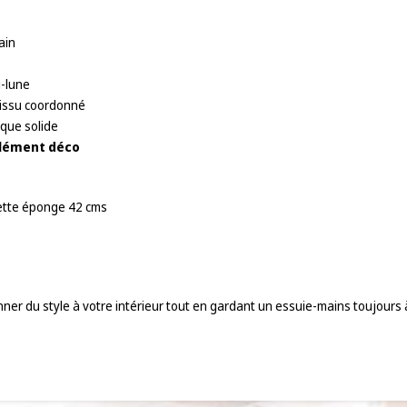
ain
i-lune
tissu coordonné
que solide
élément déco
iette éponge 42 cms
onner du style à votre intérieur tout en gardant un essuie-mains toujours