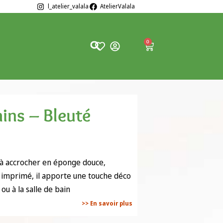
l_atelier_valala
AtelierValala
0
ins – Bleuté
à accrocher en éponge douce,
u imprimé, il apporte une touche déco
 ou à la salle de bain
>> En savoir plus