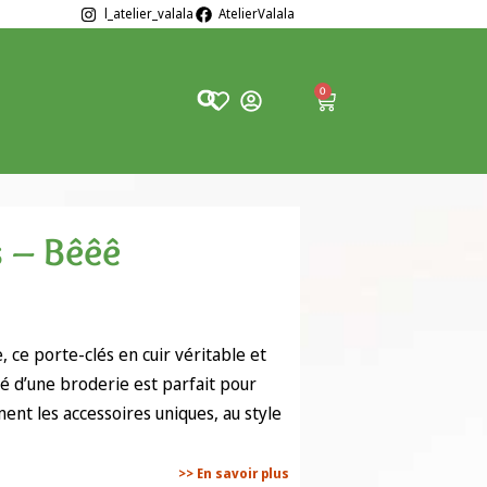
l_atelier_valala
AtelierValala
0
s – Bêêê
 ce porte-clés en cuir véritable et
é d’une broderie est parfait pour
ment les accessoires uniques, au style
>> En savoir plus