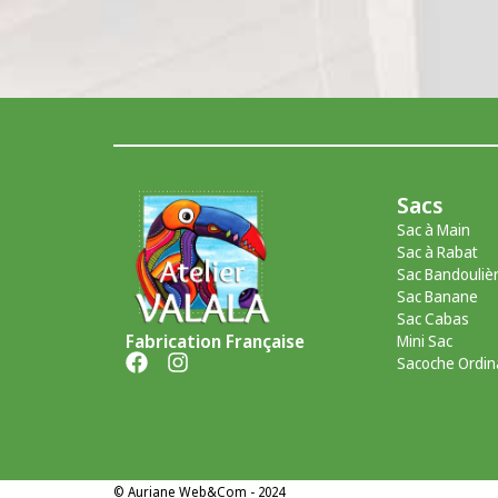
Sacs
Sac à Main
Sac à Rabat
Sac Bandouliè
Sac Banane
Sac Cabas
Fabrication Française
Mini Sac
Sacoche Ordin
©
Auriane Web&Com
- 2024