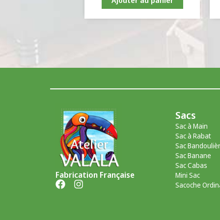
Sacs
Sac à Main
Sac à Rabat
Sac Bandouliè
Sac Banane
Sac Cabas
Fabrication Française
Mini Sac
Sacoche Ordin