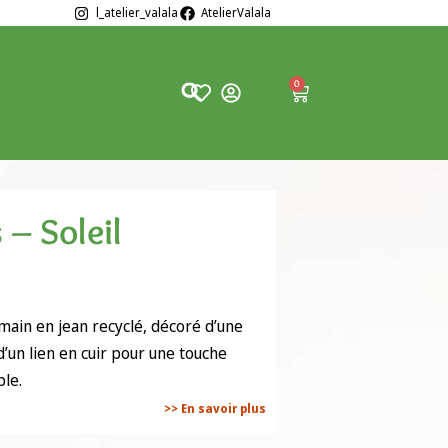
l_atelier_valala
AtelierValala
0
 – Soleil
 main en jean recyclé, décoré d’une
’un lien en cuir pour une touche
ble.
>> En savoir plus