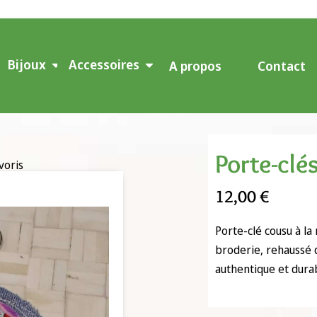
Bijoux
Accessoires
A propos
Contact
Porte-clés
voris
12,00
€
Porte-clé cousu à la
broderie, rehaussé d
authentique et dura