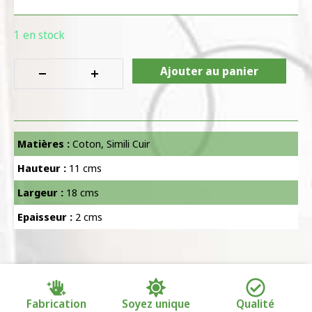
1 en stock
Ajouter au panier
Matières :
Coton
,
Simili Cuir
Hauteur :
11 cms
Largeur :
18 cms
Epaisseur :
2 cms
Fabrication
Soyez unique
Qualité