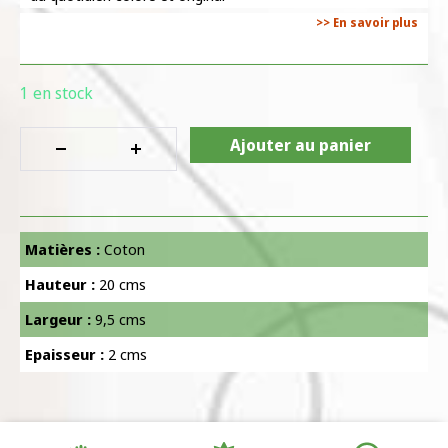
>> En savoir plus
1 en stock
Ajouter au panier
Matières :
Coton
Hauteur :
20 cms
Largeur :
9,5 cms
Epaisseur :
2 cms