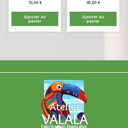
70,00
€
45,00
€
Ajouter au
Ajouter au
panier
panier
Fabrication Française