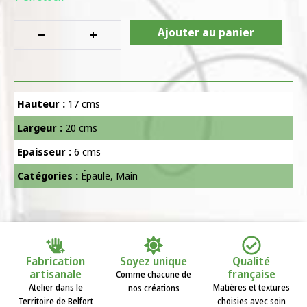
Ajouter au panier
Hauteur :
17 cms
Largeur :
20 cms
Epaisseur :
6 cms
Catégories :
Épaule
,
Main
Fabrication
Soyez unique
Qualité
artisanale
française
Comme chacune de
Atelier dans le
Matières et textures
nos créations
Territoire de Belfort
choisies avec soin