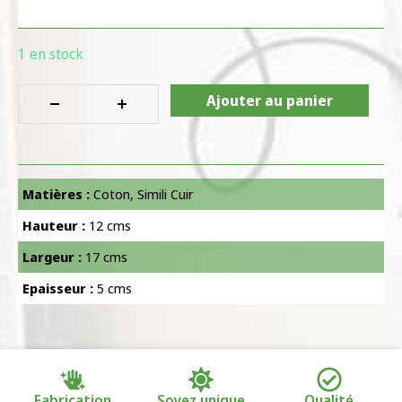
1 en stock
Ajouter au panier
Matières :
Coton
,
Simili Cuir
Hauteur :
12 cms
Largeur :
17 cms
Epaisseur :
5 cms
Fabrication
Soyez unique
Qualité