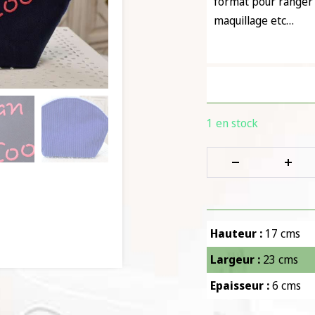
format pour ranger v
maquillage etc…
1 en stock
Hauteur :
17 cms
Largeur :
23 cms
Epaisseur :
6 cms