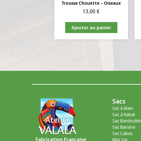
Trousse Chouette – Oiseaux
13,00
€
Ajouter au panier
Sacs
Sac à Main
Sac à Rabat
Sac Bandouliè
Sac Banane
Sac Cabas
Fabrication Française
Mini Sac