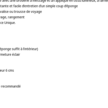
 avec une broderie à message et un appliqué en tissu lumineux, à l’arriè
istante et facile d’entretien d’un simple coup d’éponge
 valise ou trousse de voyage
voyage, rangement
èce Unique.
éponge suffit à l’intérieur)
rmeture éclair
eur 6 cms
de recommandé