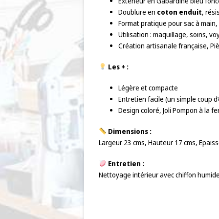
Extérieur en Gabardine bleu foncé
Doublure en
coton enduit
, rés
Format pratique pour sac à main,
Utilisation : maquillage, soins, 
Création artisanale française, Pi
Les + :
Légère et compacte
Entretien facile (un simple coup d’
Design coloré, Joli Pompon à la fe
Dimensions :
Largeur 23 cms, Hauteur 17 cms, Epaiss
Entretien :
Nettoyage intérieur avec chiffon humi