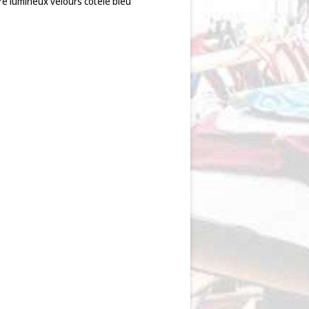
re lumineux velours côtelé bleu