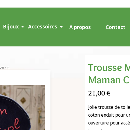
Bijoux
Accessoires
A propos
Contact
Trousse M
voris
Maman C
21,00
€
Jolie trousse de toi
coton enduit pour un
ouverture pour accéd