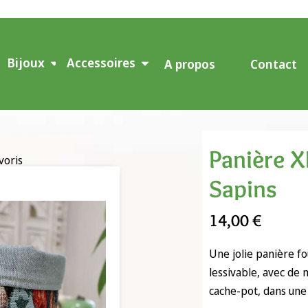
Bijoux
Accessoires
A propos
Contact
Panière X
voris
Sapins
14,00
€
Une jolie panière fo
lessivable, avec de m
cache-pot, dans une 