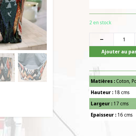
2 en stock
Ajouter au pa
Matières :
Coton
,
P
Hauteur :
18 cms
Largeur :
17 cms
Epaisseur :
16 cms