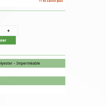
>> En savoir plus
nier
olyester – Imperméable