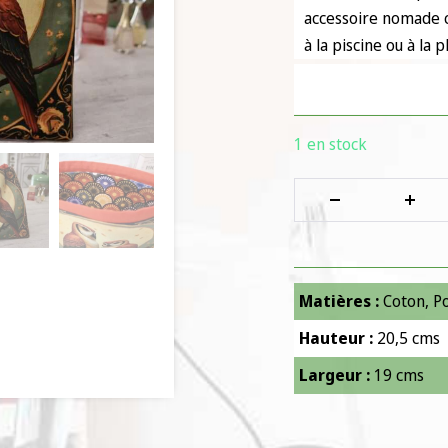
accessoire nomade c
à la piscine ou à la p
1 en stock
Matières :
Coton
,
P
Hauteur :
20,5 cms
Largeur :
19 cms