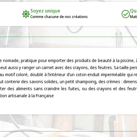
Soyez unique
Qu
Comme chacune de nos créations
Mati
 nomade, pratique pour emporter des produits de beauté à la piscine, à
 peut aussi y ranger un carnet avec des crayons, des feutres. Sa taille per
u motif coloré, doublé à l’intérieur d’un coton enduit imperméable qui re
ut contenir des savons solides, un petit shampoing, des crèmes : dimensio
er des aliments sans craindre les fuites, ou des crayons et des feutr
tion artisanale à la Française