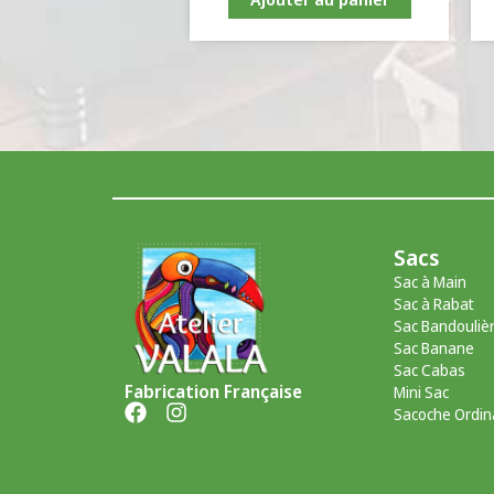
Sacs
Sac à Main
Sac à Rabat
Sac Bandouliè
Sac Banane
Sac Cabas
Fabrication Française
Mini Sac
Sacoche Ordin